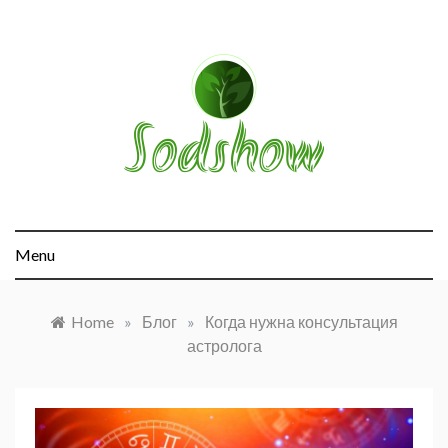
Skip
to
content
sodshow.com
Menu
Home
»
Блог
»
Когда нужна консультация
астролога