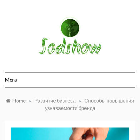
Skip
to
content
sodshow.com
Menu
Home
»
Развитие бизнеса
»
Способы повышения
узнаваемости бренда