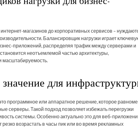
иков нагрузки для бизнес-
нтернет-магазинов до корпоративных сервисов – нуждаютс
оизводительности. Балансировщик нагрузки играет ключеву
бизнес-приложений, распределяя трафик между серверами и
 становится неотъемлемой частью архитектуры,
и масштабируемость.
 значение для инфраструкту
– это программное или аппаратное решение, которое равном
ые серверы. Такой подход позволяет избежать перегрузки
вость системы. Особенно актуально это для веб-приложени
 резко возрастать в часы пик или во время рекламных