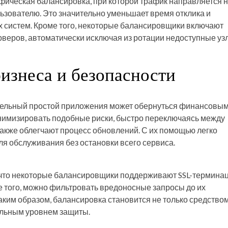
афическая балансировка, при которой трафик направляется 
ьзователю. Это значительно уменьшает время отклика и
 систем. Кроме того, некоторые балансировщики включают
веров, автоматически исключая из ротации недоступные уз
изнеса и безопасности
ительный простой приложения может обернуться финансовы
имизировать подобные риски, быстро переключаясь между
также облегчают процесс обновлений. С их помощью легко
ля обслуживания без остановки всего сервиса.
 что некоторые балансировщики поддерживают SSL-термина
 того, можно фильтровать вредоносные запросы до их
аким образом, балансировка становится не только средство
ельным уровнем защиты.