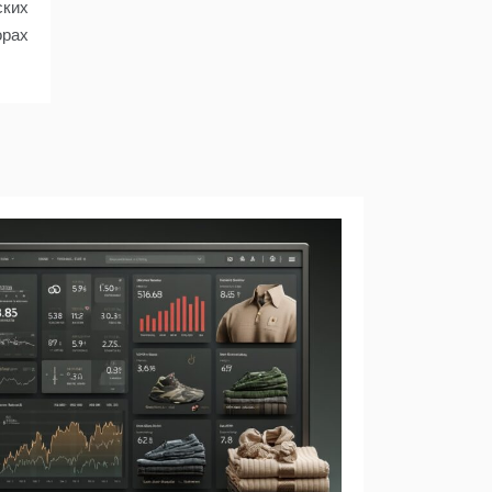
ских
орах