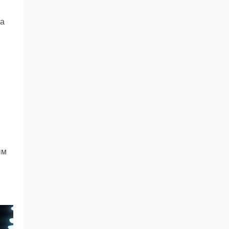
на
ым