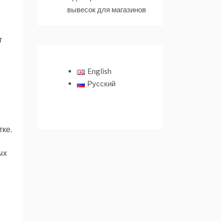
вывесок для магазинов
т
English
Русский
тке.
ых